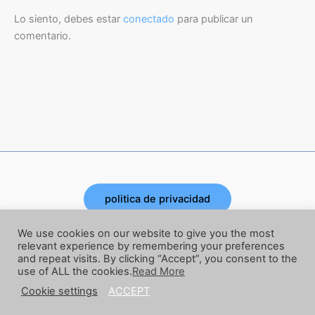
Lo siento, debes estar
conectado
para publicar un
comentario.
politica de privacidad
Copyright © 2026 | Powered by Joe Corbata
We use cookies on our website to give you the most
relevant experience by remembering your preferences
and repeat visits. By clicking “Accept”, you consent to the
términos y condiciones
use of ALL the cookies.
Read More
Cookie settings
ACCEPT