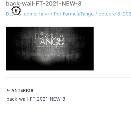
back-wall-FT-2021-NEW-3
Ir
al
Deja un comentario
/ Por
FormulaTango
/
octubre 8, 20
contenido
ANTERIOR
back-wall-FT-2021-NEW-3