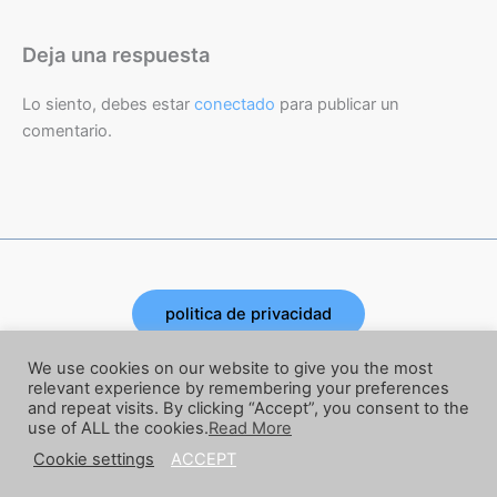
Deja una respuesta
Lo siento, debes estar
conectado
para publicar un
comentario.
politica de privacidad
Copyright © 2026 | Powered by Joe Corbata
We use cookies on our website to give you the most
relevant experience by remembering your preferences
and repeat visits. By clicking “Accept”, you consent to the
términos y condiciones
use of ALL the cookies.
Read More
Cookie settings
ACCEPT