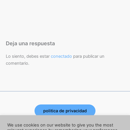
Deja una respuesta
Lo siento, debes estar
conectado
para publicar un
comentario.
politica de privacidad
Copyright © 2026 | Powered by Joe Corbata
We use cookies on our website to give you the most