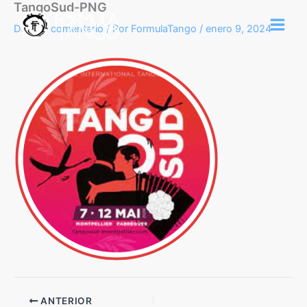
TangoSud-PNG
Ir
al
Deja un comentario
/ Por
FormulaTango
/
enero 9, 2024
contenido
ANTERIOR