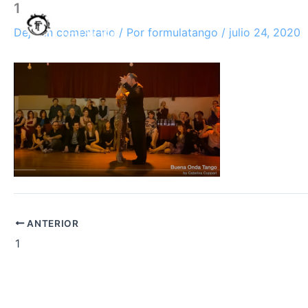
1
Ir
al
Deja un comentario
/ Por
formulatango
/
julio 24, 2020
contenido
ANTERIOR
1