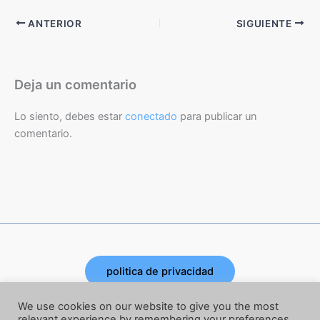
ANTERIOR
SIGUIENTE
Deja un comentario
Lo siento, debes estar
conectado
para publicar un
comentario.
politica de privacidad
Copyright © 2026 | Powered by Joe Corbata
We use cookies on our website to give you the most
relevant experience by remembering your preferences