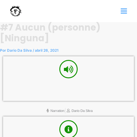
Ir
al
contenido
#7 Aucun (personne)
[Ninguna]
Por
Dario Da Silva
/
abril 26, 2021
Narration:
Dario Da Silva