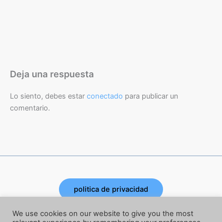
Deja una respuesta
Lo siento, debes estar
conectado
para publicar un
comentario.
politica de privacidad
Copyright © 2026 | Powered by Joe Corbata
We use cookies on our website to give you the most