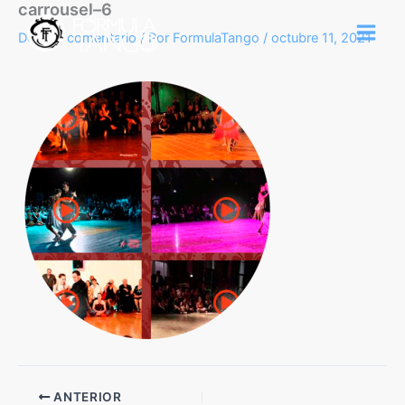
carrousel–6
Ir
al
Deja un comentario
/ Por
FormulaTango
/
octubre 11, 2021
contenido
ANTERIOR