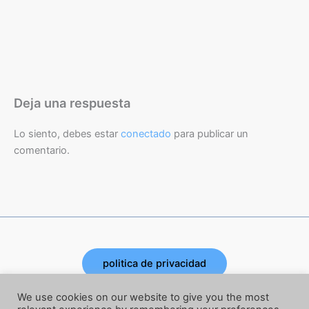
Deja una respuesta
Lo siento, debes estar
conectado
para publicar un
comentario.
politica de privacidad
Copyright © 2026 | Powered by Joe Corbata
We use cookies on our website to give you the most