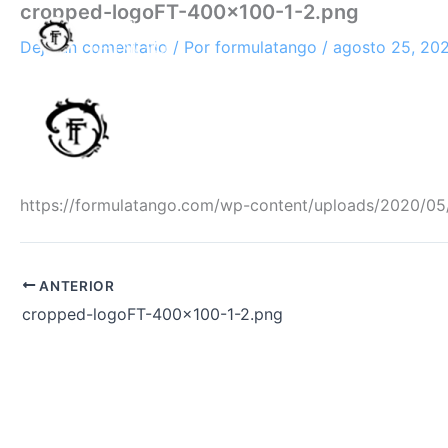
cropped-logoFT-400×100-1-2.png
Ir
al
Deja un comentario
/ Por
formulatango
/
agosto 25, 20
contenido
https://formulatango.com/wp-content/uploads/2020/0
ANTERIOR
cropped-logoFT-400×100-1-2.png