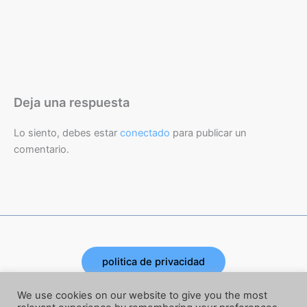
Deja una respuesta
Lo siento, debes estar
conectado
para publicar un
comentario.
politica de privacidad
Copyright © 2026 | Powered by Joe Corbata
We use cookies on our website to give you the most