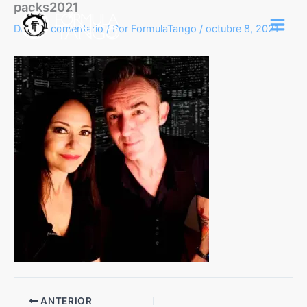
packs2021
Ir
al
Deja un comentario
/ Por
FormulaTango
/
octubre 8, 2021
contenido
ANTERIOR