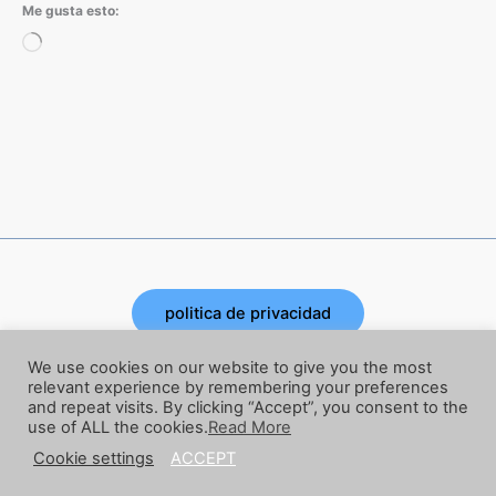
Me gusta esto:
Cargando...
politica de privacidad
Copyright © 2026 | Powered by Joe Corbata
We use cookies on our website to give you the most
relevant experience by remembering your preferences
and repeat visits. By clicking “Accept”, you consent to the
términos y condiciones
use of ALL the cookies.
Read More
Cookie settings
ACCEPT